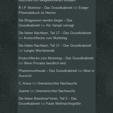
Abschied von liebgewonnenen Ritualen
R.I.P. Mortimer – Das Gruselkabinett
bei
Ewiger
Pfotenabdruck im Herzen
Die Blogpausen werden länger – Das
Gruselkabinett
bei
Als Vampir versagt
Die lieben Nachbarn, Teil 17 – Das Gruselkabinett
bei
Knutschflecke zum Muttertag
Die lieben Nachbarn, Teil 17 – Das Gruselkabinett
bei
Langes Wochenende
Knutschflecke zum Muttertag – Das Gruselkabinett
bei
Wenn Privates beruflich wird
Phantomvorfreude – Das Gruselkabinett
bei
Meer in
Aussicht
C. Araxe
bei
Unerwünschter Nachwuchs
Jeanne
bei
Unerwünschter Nachwuchs
Die lieben Bewohner*innen, Teil 5 – Das
Gruselkabinett
bei
Faule Weihnachtsgrüße