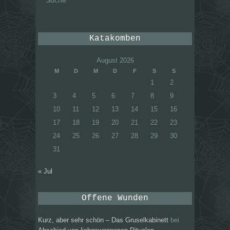
Katakomben
August 2026
M
D
M
D
F
S
S
1
2
3
4
5
6
7
8
9
10
11
12
13
14
15
16
17
18
19
20
21
22
23
24
25
26
27
28
29
30
31
« Jul
Offene Wunden
Kurz, aber sehr schön – Das Gruselkabinett
bei