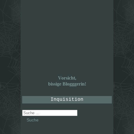
Vorsicht,
bissige Blogggerin!
Inquisition
Suche
nach: