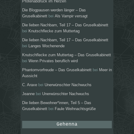
Pfotenabdruck im Herzen
Die Blogpausen werden länger – Das
Gruselkabinett
bei
Als Vampir versagt
Die lieben Nachbarn, Teil 17 – Das Gruselkabinett
bei
Knutschflecke zum Muttertag
Die lieben Nachbarn, Teil 17 – Das Gruselkabinett
bei
Langes Wochenende
Knutschflecke zum Muttertag – Das Gruselkabinett
bei
Wenn Privates beruflich wird
Phantomvorfreude – Das Gruselkabinett
bei
Meer in
Aussicht
C. Araxe
bei
Unerwünschter Nachwuchs
Jeanne
bei
Unerwünschter Nachwuchs
Die lieben Bewohner*innen, Teil 5 – Das
Gruselkabinett
bei
Faule Weihnachtsgrüße
Gehenna