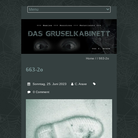
Home
/
/
663-2o
663-2o
Sonntag, 25. Juni 2023
C. Araxe
0 Comment