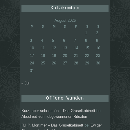
Katakomben
August 2026
M
D
M
D
F
S
S
1
2
3
4
5
6
7
8
9
10
11
12
13
14
15
16
17
18
19
20
21
22
23
24
25
26
27
28
29
30
31
« Jul
Offene Wunden
Kurz, aber sehr schön – Das Gruselkabinett
bei
Abschied von liebgewonnenen Ritualen
R.I.P. Mortimer – Das Gruselkabinett
bei
Ewiger