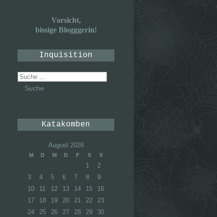
Vorsicht,
bissige Blogggerin!
Inquisition
Suche
nach:
Katakomben
August 2026
M
D
M
D
F
S
S
1
2
3
4
5
6
7
8
9
10
11
12
13
14
15
16
17
18
19
20
21
22
23
24
25
26
27
28
29
30