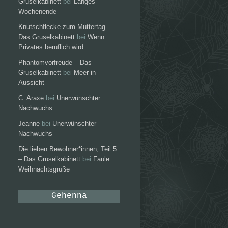
Gruselkabinett
bei
Langes
Wochenende
Knutschflecke zum Muttertag –
Das Gruselkabinett
bei
Wenn
Privates beruflich wird
Phantomvorfreude – Das
Gruselkabinett
bei
Meer in
Aussicht
C. Araxe
bei
Unerwünschter
Nachwuchs
Jeanne
bei
Unerwünschter
Nachwuchs
Die lieben Bewohner*innen, Teil 5
– Das Gruselkabinett
bei
Faule
Weihnachtsgrüße
Gehenna