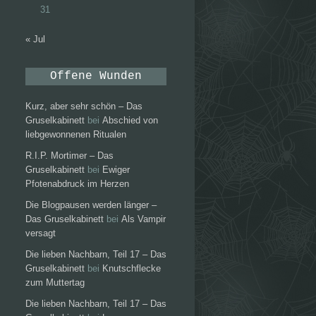
31
« Jul
Offene Wunden
Kurz, aber sehr schön – Das
Gruselkabinett
bei
Abschied von
liebgewonnenen Ritualen
R.I.P. Mortimer – Das
Gruselkabinett
bei
Ewiger
Pfotenabdruck im Herzen
Die Blogpausen werden länger –
Das Gruselkabinett
bei
Als Vampir
versagt
Die lieben Nachbarn, Teil 17 – Das
Gruselkabinett
bei
Knutschflecke
zum Muttertag
Die lieben Nachbarn, Teil 17 – Das