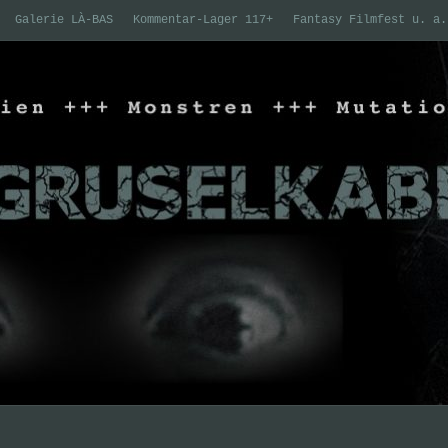
Galerie LÀ-BAS
Kommentar-Lager 117+
Fantasy Filmfest u. a.