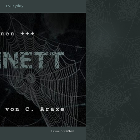
Everyday
Home
/
/
663-4f