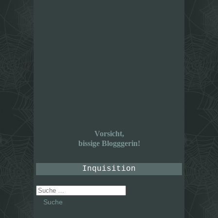
Vorsicht,
bissige Blogggerin!
Inquisition
Suche
nach: