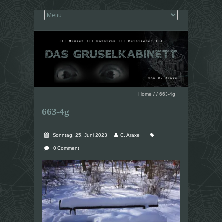
Home
/
/
663-4g
663-4g
Sonntag, 25. Juni 2023
C. Araxe
0 Comment