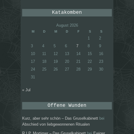
Katakomben
August 2026
M
D
M
D
F
S
S
1
2
3
4
5
6
7
8
9
10
11
12
13
14
15
16
17
18
19
20
21
22
23
24
25
26
27
28
29
30
31
« Jul
Offene Wunden
Kurz, aber sehr schön – Das Gruselkabinett
bei
Abschied von liebgewonnenen Ritualen
R.I.P. Mortimer – Das Gruselkabinett
bei
Ewiger