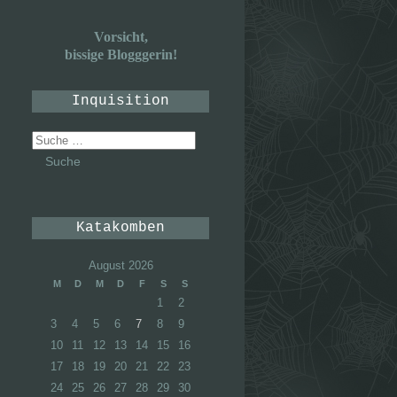
Vorsicht,
bissige Blogggerin!
Inquisition
Suche
nach:
Katakomben
August 2026
M
D
M
D
F
S
S
1
2
3
4
5
6
7
8
9
10
11
12
13
14
15
16
17
18
19
20
21
22
23
24
25
26
27
28
29
30