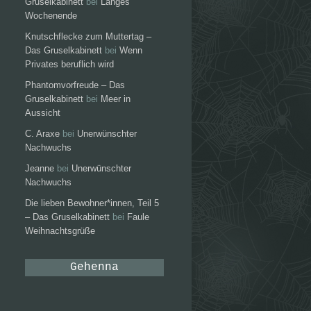
Gruselkabinett
bei
Langes
Wochenende
Knutschflecke zum Muttertag –
Das Gruselkabinett
bei
Wenn
Privates beruflich wird
Phantomvorfreude – Das
Gruselkabinett
bei
Meer in
Aussicht
C. Araxe
bei
Unerwünschter
Nachwuchs
Jeanne
bei
Unerwünschter
Nachwuchs
Die lieben Bewohner*innen, Teil 5
– Das Gruselkabinett
bei
Faule
Weihnachtsgrüße
Gehenna