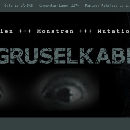
Galerie LÀ-BAS
Kommentar-Lager 117+
Fantasy Filmfest u. a.