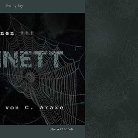
Everyday
Home
/
/
663-4i