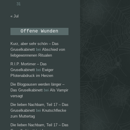
31
« Jul
Offene Wunden
Kurz, aber sehr schön – Das
Gruselkabinett
bei
Abschied von
liebgewonnenen Ritualen
R.I.P. Mortimer – Das
Gruselkabinett
bei
Ewiger
Pfotenabdruck im Herzen
Die Blogpausen werden länger –
Das Gruselkabinett
bei
Als Vampir
versagt
Die lieben Nachbarn, Teil 17 – Das
Gruselkabinett
bei
Knutschflecke
zum Muttertag
Die lieben Nachbarn, Teil 17 – Das