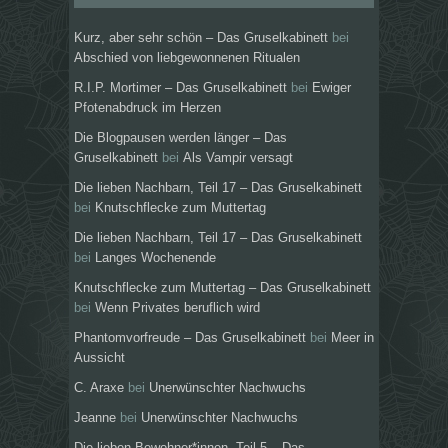
Kurz, aber sehr schön – Das Gruselkabinett
bei
Abschied von liebgewonnenen Ritualen
R.I.P. Mortimer – Das Gruselkabinett
bei
Ewiger
Pfotenabdruck im Herzen
Die Blogpausen werden länger – Das
Gruselkabinett
bei
Als Vampir versagt
Die lieben Nachbarn, Teil 17 – Das Gruselkabinett
bei
Knutschflecke zum Muttertag
Die lieben Nachbarn, Teil 17 – Das Gruselkabinett
bei
Langes Wochenende
Knutschflecke zum Muttertag – Das Gruselkabinett
bei
Wenn Privates beruflich wird
Phantomvorfreude – Das Gruselkabinett
bei
Meer in
Aussicht
C. Araxe
bei
Unerwünschter Nachwuchs
Jeanne
bei
Unerwünschter Nachwuchs
Die lieben Bewohner*innen, Teil 5 – Das