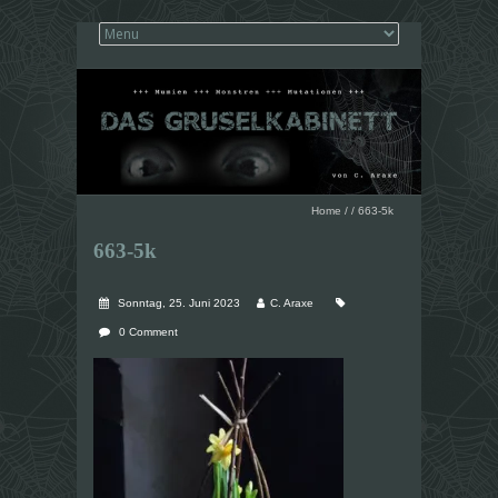
Home
/
/
663-5k
663-5k
Sonntag, 25. Juni 2023
C. Araxe
0 Comment