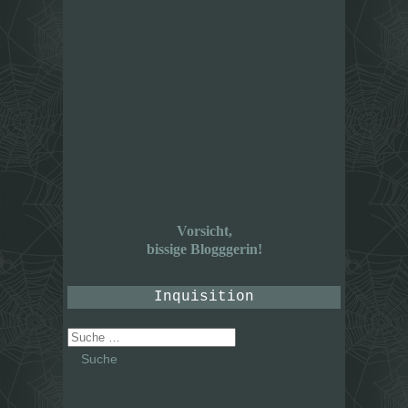
Vorsicht,
bissige Blogggerin!
Inquisition
Suche
nach: