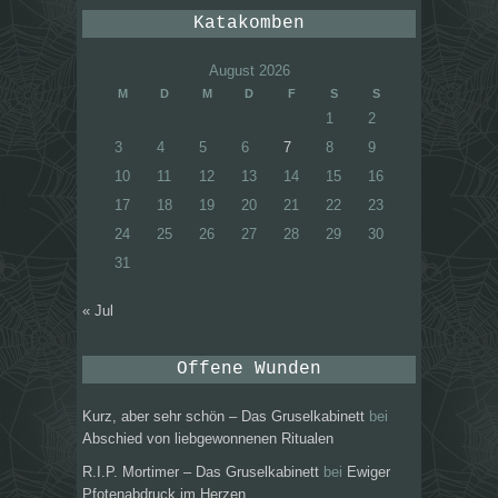
Katakomben
August 2026
M
D
M
D
F
S
S
1
2
3
4
5
6
7
8
9
10
11
12
13
14
15
16
17
18
19
20
21
22
23
24
25
26
27
28
29
30
31
« Jul
Offene Wunden
Kurz, aber sehr schön – Das Gruselkabinett
bei
Abschied von liebgewonnenen Ritualen
R.I.P. Mortimer – Das Gruselkabinett
bei
Ewiger
Pfotenabdruck im Herzen