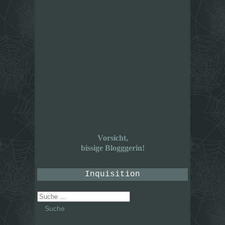
Vorsicht,
bissige Blogggerin!
Inquisition
Suche
nach: