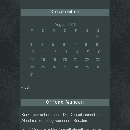
Katakomben
August 2026
M
D
M
D
F
S
S
1
2
3
4
5
6
7
8
9
10
11
12
13
14
15
16
17
18
19
20
21
22
23
24
25
26
27
28
29
30
31
« Jul
Offene Wunden
Kurz, aber sehr schön – Das Gruselkabinett
bei
Abschied von liebgewonnenen Ritualen
R.I.P. Mortimer – Das Gruselkabinett
bei
Ewiger