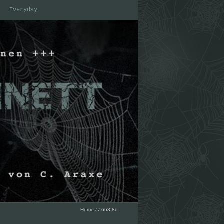
Everyday
Home
/
/
663-8d