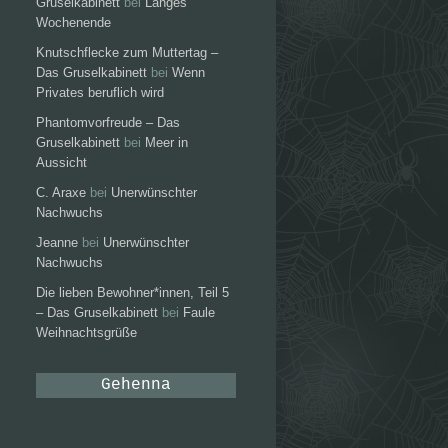
Gruselkabinett
bei
Langes
Wochenende
Knutschflecke zum Muttertag –
Das Gruselkabinett
bei
Wenn
Privates beruflich wird
Phantomvorfreude – Das
Gruselkabinett
bei
Meer in
Aussicht
C. Araxe
bei
Unerwünschter
Nachwuchs
Jeanne
bei
Unerwünschter
Nachwuchs
Die lieben Bewohner*innen, Teil 5
– Das Gruselkabinett
bei
Faule
Weihnachtsgrüße
Gehenna