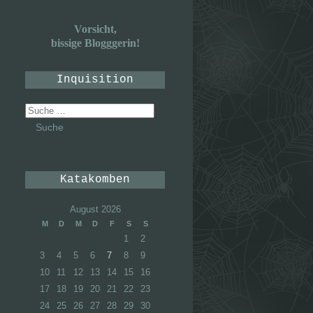
Vorsicht,
bissige Blogggerin!
Inquisition
Suche
nach:
Katakomben
August 2026
M
D
M
D
F
S
S
1
2
3
4
5
6
7
8
9
10
11
12
13
14
15
16
17
18
19
20
21
22
23
24
25
26
27
28
29
30