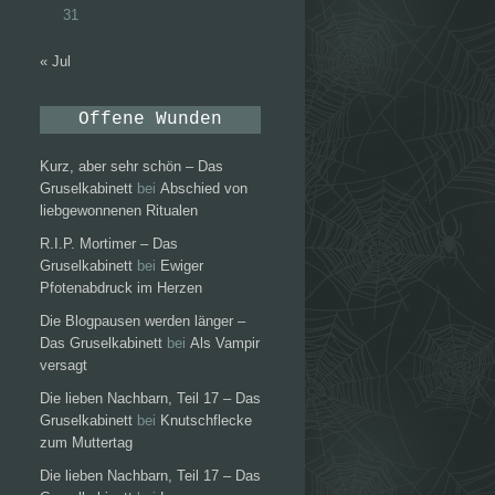
31
« Jul
Offene Wunden
Kurz, aber sehr schön – Das
Gruselkabinett
bei
Abschied von
liebgewonnenen Ritualen
R.I.P. Mortimer – Das
Gruselkabinett
bei
Ewiger
Pfotenabdruck im Herzen
Die Blogpausen werden länger –
Das Gruselkabinett
bei
Als Vampir
versagt
Die lieben Nachbarn, Teil 17 – Das
Gruselkabinett
bei
Knutschflecke
zum Muttertag
Die lieben Nachbarn, Teil 17 – Das