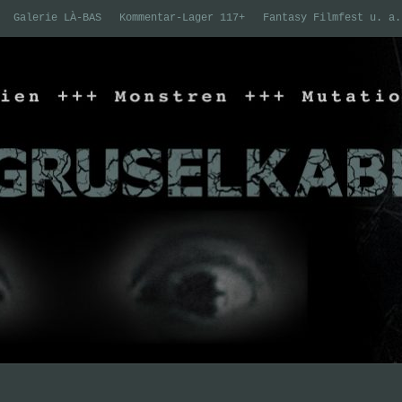
Galerie LÀ-BAS
Kommentar-Lager 117+
Fantasy Filmfest u. a.