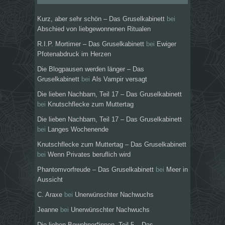
Kurz, aber sehr schön – Das Gruselkabinett
bei
Abschied von liebgewonnenen Ritualen
R.I.P. Mortimer – Das Gruselkabinett
bei
Ewiger
Pfotenabdruck im Herzen
Die Blogpausen werden länger – Das
Gruselkabinett
bei
Als Vampir versagt
Die lieben Nachbarn, Teil 17 – Das Gruselkabinett
bei
Knutschflecke zum Muttertag
Die lieben Nachbarn, Teil 17 – Das Gruselkabinett
bei
Langes Wochenende
Knutschflecke zum Muttertag – Das Gruselkabinett
bei
Wenn Privates beruflich wird
Phantomvorfreude – Das Gruselkabinett
bei
Meer in
Aussicht
C. Araxe
bei
Unerwünschter Nachwuchs
Jeanne
bei
Unerwünschter Nachwuchs
Die lieben Bewohner*innen, Teil 5 – Das