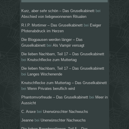
Kurz, aber sehr schön – Das Gruselkabinett
bei
Abschied von liebgewonnenen Ritualen
R.I.P. Mortimer – Das Gruselkabinett
bei
Ewiger
Pfotenabdruck im Herzen
Die Blogpausen werden länger – Das
Gruselkabinett
bei
Als Vampir versagt
Die lieben Nachbarn, Teil 17 – Das Gruselkabinett
bei
Knutschflecke zum Muttertag
Die lieben Nachbarn, Teil 17 – Das Gruselkabinett
bei
Langes Wochenende
Knutschflecke zum Muttertag – Das Gruselkabinett
bei
Wenn Privates beruflich wird
Phantomvorfreude – Das Gruselkabinett
bei
Meer in
Aussicht
C. Araxe
bei
Unerwünschter Nachwuchs
Jeanne
bei
Unerwünschter Nachwuchs
Die lieben Bewohner*innen, Teil 5 – Das