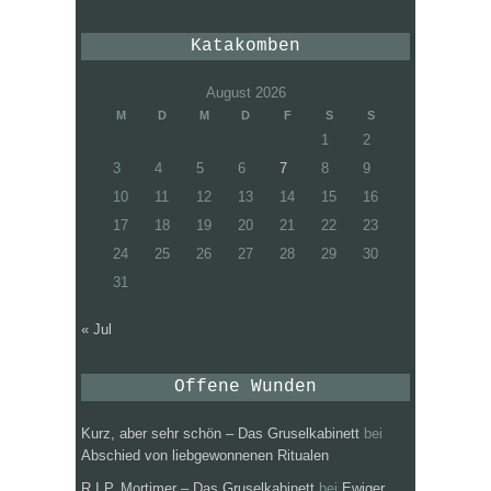
Katakomben
August 2026
M
D
M
D
F
S
S
1
2
3
4
5
6
7
8
9
10
11
12
13
14
15
16
17
18
19
20
21
22
23
24
25
26
27
28
29
30
31
« Jul
Offene Wunden
Kurz, aber sehr schön – Das Gruselkabinett
bei
Abschied von liebgewonnenen Ritualen
R.I.P. Mortimer – Das Gruselkabinett
bei
Ewiger