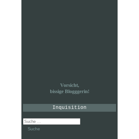
Vorsicht,
bissige Blogggerin!
Inquisition
Suche
nach: