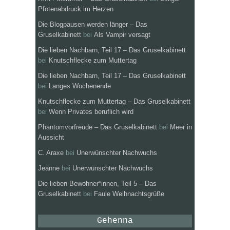
Pfotenabdruck im Herzen
Die Blogpausen werden länger – Das
Gruselkabinett
bei
Als Vampir versagt
Die lieben Nachbarn, Teil 17 – Das Gruselkabinett
bei
Knutschflecke zum Muttertag
Die lieben Nachbarn, Teil 17 – Das Gruselkabinett
bei
Langes Wochenende
Knutschflecke zum Muttertag – Das Gruselkabinett
bei
Wenn Privates beruflich wird
Phantomvorfreude – Das Gruselkabinett
bei
Meer in
Aussicht
C. Araxe
bei
Unerwünschter Nachwuchs
Jeanne
bei
Unerwünschter Nachwuchs
Die lieben Bewohner*innen, Teil 5 – Das
Gruselkabinett
bei
Faule Weihnachtsgrüße
Gehenna