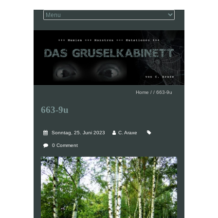
Home
/
/
663-9u
663-9u
Sonntag, 25. Juni 2023
C. Araxe
0 Comment