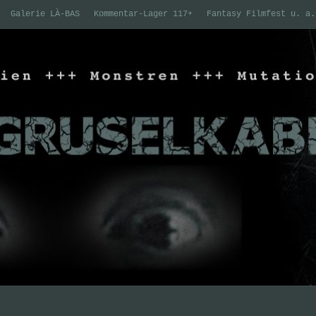
Galerie LÀ-BAS
Kommentar-Lager 117+
Fantasy Filmfest u. a.