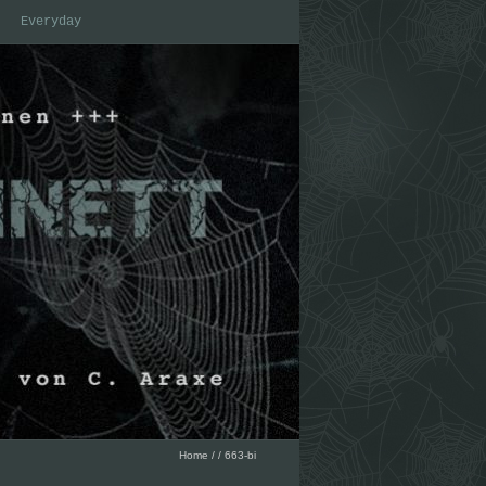
Everyday
Home
/
/
663-bi