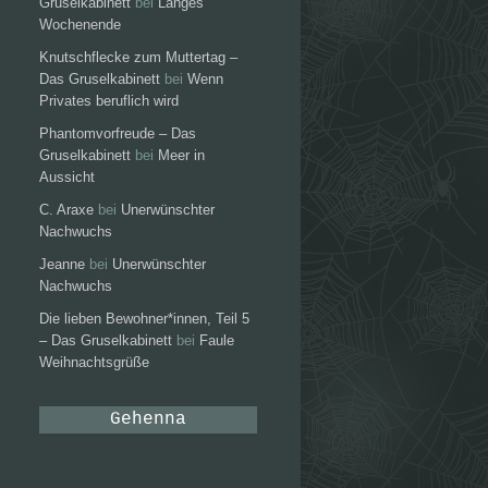
Gruselkabinett
bei
Langes
Wochenende
Knutschflecke zum Muttertag –
Das Gruselkabinett
bei
Wenn
Privates beruflich wird
Phantomvorfreude – Das
Gruselkabinett
bei
Meer in
Aussicht
C. Araxe
bei
Unerwünschter
Nachwuchs
Jeanne
bei
Unerwünschter
Nachwuchs
Die lieben Bewohner*innen, Teil 5
– Das Gruselkabinett
bei
Faule
Weihnachtsgrüße
Gehenna