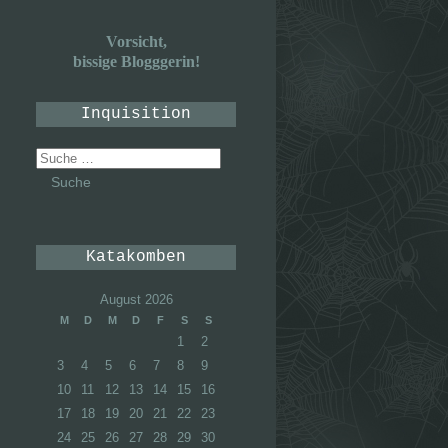
Vorsicht,
bissige Blogggerin!
Inquisition
Suche
nach:
Katakomben
August 2026
M
D
M
D
F
S
S
1
2
3
4
5
6
7
8
9
10
11
12
13
14
15
16
17
18
19
20
21
22
23
24
25
26
27
28
29
30