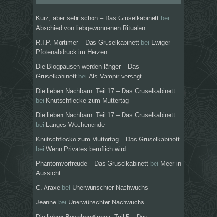
Kurz, aber sehr schön – Das Gruselkabinett
bei
Abschied von liebgewonnenen Ritualen
R.I.P. Mortimer – Das Gruselkabinett
bei
Ewiger
Pfotenabdruck im Herzen
Die Blogpausen werden länger – Das
Gruselkabinett
bei
Als Vampir versagt
Die lieben Nachbarn, Teil 17 – Das Gruselkabinett
bei
Knutschflecke zum Muttertag
Die lieben Nachbarn, Teil 17 – Das Gruselkabinett
bei
Langes Wochenende
Knutschflecke zum Muttertag – Das Gruselkabinett
bei
Wenn Privates beruflich wird
Phantomvorfreude – Das Gruselkabinett
bei
Meer in
Aussicht
C. Araxe
bei
Unerwünschter Nachwuchs
Jeanne
bei
Unerwünschter Nachwuchs
Die lieben Bewohner*innen, Teil 5 – Das