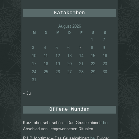
Katakomben
August 2026
M
D
M
D
F
S
S
1
2
3
4
5
6
7
8
9
10
11
12
13
14
15
16
17
18
19
20
21
22
23
24
25
26
27
28
29
30
31
« Jul
Offene Wunden
Kurz, aber sehr schön – Das Gruselkabinett
bei
Abschied von liebgewonnenen Ritualen
R.I.P. Mortimer – Das Gruselkabinett
bei
Ewiger