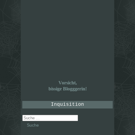
Vorsicht,
bissige Blogggerin!
Inquisition
Suche
nach: