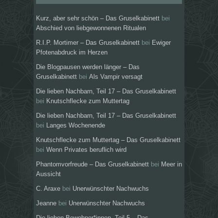
Kurz, aber sehr schön – Das Gruselkabinett
bei
Abschied von liebgewonnenen Ritualen
R.I.P. Mortimer – Das Gruselkabinett
bei
Ewiger
Pfotenabdruck im Herzen
Die Blogpausen werden länger – Das
Gruselkabinett
bei
Als Vampir versagt
Die lieben Nachbarn, Teil 17 – Das Gruselkabinett
bei
Knutschflecke zum Muttertag
Die lieben Nachbarn, Teil 17 – Das Gruselkabinett
bei
Langes Wochenende
Knutschflecke zum Muttertag – Das Gruselkabinett
bei
Wenn Privates beruflich wird
Phantomvorfreude – Das Gruselkabinett
bei
Meer in
Aussicht
C. Araxe
bei
Unerwünschter Nachwuchs
Jeanne
bei
Unerwünschter Nachwuchs
Die lieben Bewohner*innen, Teil 5 – Das