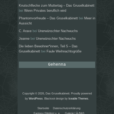
Knutschflecke zum Muttertag – Das Gruselkabinett
bei
Wenn Privates beruflich wird
Phantomvorfreude – Das Gruselkabinett
bei
Meer in
Aussicht
C. Araxe
bei
Unerwünschter Nachwuchs
Jeanne
bei
Unerwünschter Nachwuchs
Die lieben Bewohner*innen, Teil 5 – Das
Gruselkabinett
bei
Faule Weihnachtsgrüße
Gehenna
Copyright © 2026, Das Gruselkabinett. Proudly powered
by
WordPress
. Blackoot design by
Iceable Themes
.
Startseite
Datenschutzerklärung
Fantasy Filmfest u. a.
Galerie LÀ-BAS