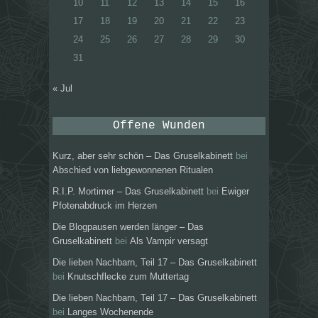
10
11
12
13
14
15
16
17
18
19
20
21
22
23
24
25
26
27
28
29
30
31
« Jul
Offene Wunden
Kurz, aber sehr schön – Das Gruselkabinett
bei
Abschied von liebgewonnenen Ritualen
R.I.P. Mortimer – Das Gruselkabinett
bei
Ewiger
Pfotenabdruck im Herzen
Die Blogpausen werden länger – Das
Gruselkabinett
bei
Als Vampir versagt
Die lieben Nachbarn, Teil 17 – Das Gruselkabinett
bei
Knutschflecke zum Muttertag
Die lieben Nachbarn, Teil 17 – Das Gruselkabinett
bei
Langes Wochenende