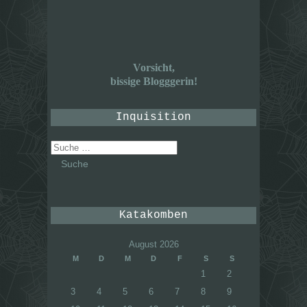
Vorsicht,
bissige Blogggerin!
Inquisition
Suche
nach:
Katakomben
August 2026
M
D
M
D
F
S
S
1
2
3
4
5
6
7
8
9