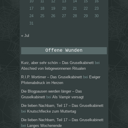
10
11
12
13
14
15
16
17
18
19
20
21
22
23
24
25
26
27
28
29
30
31
« Jul
Offene Wunden
Kurz, aber sehr schön – Das Gruselkabinett
bei
Abschied von liebgewonnenen Ritualen
R.I.P. Mortimer – Das Gruselkabinett
bei
Ewiger
Pfotenabdruck im Herzen
Die Blogpausen werden länger – Das
Gruselkabinett
bei
Als Vampir versagt
Die lieben Nachbarn, Teil 17 – Das Gruselkabinett
bei
Knutschflecke zum Muttertag
Die lieben Nachbarn, Teil 17 – Das Gruselkabinett
bei
Langes Wochenende