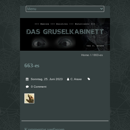
Home
/
/
663-es
663-es
Sonntag, 25. Juni 2023
C. Araxe
0 Comment
Kommentar verfassen