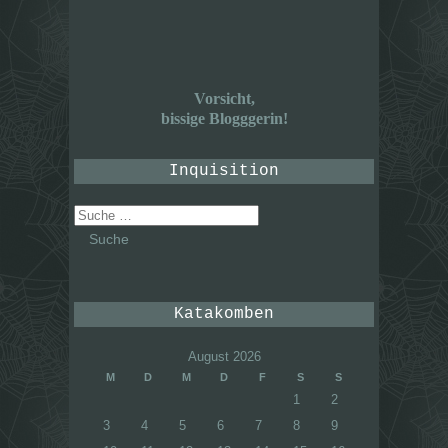
Vorsicht,
bissige Blogggerin!
Inquisition
Suche
nach:
Katakomben
August 2026
M
D
M
D
F
S
S
1
2
3
4
5
6
7
8
9