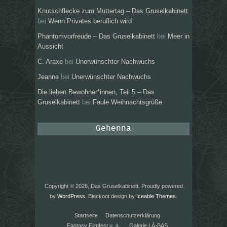
Knutschflecke zum Muttertag – Das Gruselkabinett
bei
Wenn Privates beruflich wird
Phantomvorfreude – Das Gruselkabinett
bei
Meer in
Aussicht
C. Araxe
bei
Unerwünschter Nachwuchs
Jeanne
bei
Unerwünschter Nachwuchs
Die lieben Bewohner*innen, Teil 5 – Das
Gruselkabinett
bei
Faule Weihnachtsgrüße
Gehenna
Copyright © 2026, Das Gruselkabinett. Proudly powered
by
WordPress
. Blackoot design by
Iceable Themes
.
Startseite
Datenschutzerklärung
Fantasy Filmfest u. a.
Galerie LÀ-BAS