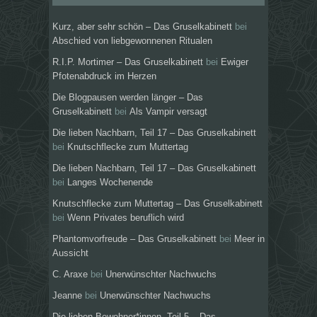
Kurz, aber sehr schön – Das Gruselkabinett
bei
Abschied von liebgewonnenen Ritualen
R.I.P. Mortimer – Das Gruselkabinett
bei
Ewiger
Pfotenabdruck im Herzen
Die Blogpausen werden länger – Das
Gruselkabinett
bei
Als Vampir versagt
Die lieben Nachbarn, Teil 17 – Das Gruselkabinett
bei
Knutschflecke zum Muttertag
Die lieben Nachbarn, Teil 17 – Das Gruselkabinett
bei
Langes Wochenende
Knutschflecke zum Muttertag – Das Gruselkabinett
bei
Wenn Privates beruflich wird
Phantomvorfreude – Das Gruselkabinett
bei
Meer in
Aussicht
C. Araxe
bei
Unerwünschter Nachwuchs
Jeanne
bei
Unerwünschter Nachwuchs
Die lieben Bewohner*innen, Teil 5 – Das