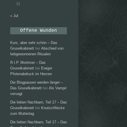
31
« Jul
Offene Wunden
Kurz, aber sehr schön – Das
Gruselkabinett
bei
Abschied von
liebgewonnenen Ritualen
R.I.P. Mortimer – Das
Gruselkabinett
bei
Ewiger
Pfotenabdruck im Herzen
Die Blogpausen werden länger –
Das Gruselkabinett
bei
Als Vampir
versagt
Die lieben Nachbarn, Teil 17 – Das
Gruselkabinett
bei
Knutschflecke
zum Muttertag
Die lieben Nachbarn, Teil 17 – Das