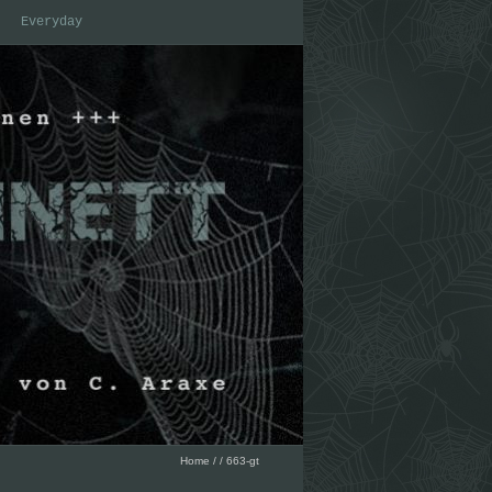
Everyday
Home
/
/
663-gt