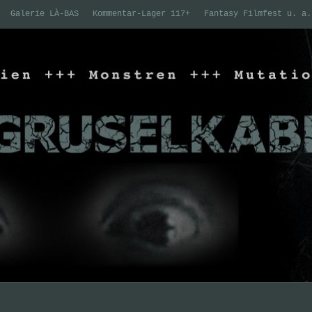
Galerie LÀ-BAS
Kommentar-Lager 117+
Fantasy Filmfest u. a.