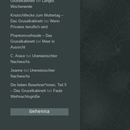
Gruselkabinett
bei
Langes
Wochenende
Knutschflecke zum Muttertag –
Das Gruselkabinett
bei
Wenn
Privates beruflich wird
Phantomvorfreude – Das
Gruselkabinett
bei
Meer in
Aussicht
C. Araxe
bei
Unerwünschter
Nachwuchs
Jeanne
bei
Unerwünschter
Nachwuchs
Die lieben Bewohner*innen, Teil 5
– Das Gruselkabinett
bei
Faule
Weihnachtsgrüße
Gehenna