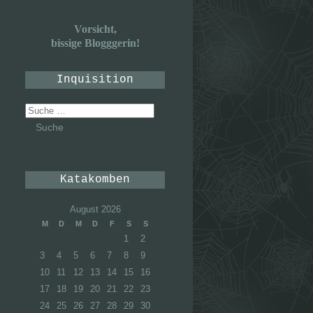
Vorsicht,
bissige Blogggerin!
Inquisition
Suche
nach:
Katakomben
August 2026
M
D
M
D
F
S
S
1
2
3
4
5
6
7
8
9
10
11
12
13
14
15
16
17
18
19
20
21
22
23
24
25
26
27
28
29
30