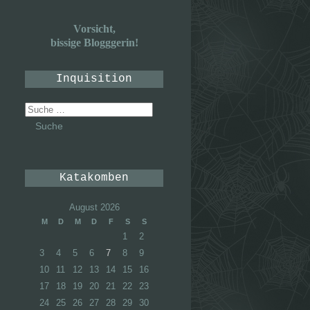
Vorsicht,
bissige Blogggerin!
Inquisition
Suche
nach:
Katakomben
August 2026
M
D
M
D
F
S
S
1
2
3
4
5
6
7
8
9
10
11
12
13
14
15
16
17
18
19
20
21
22
23
24
25
26
27
28
29
30