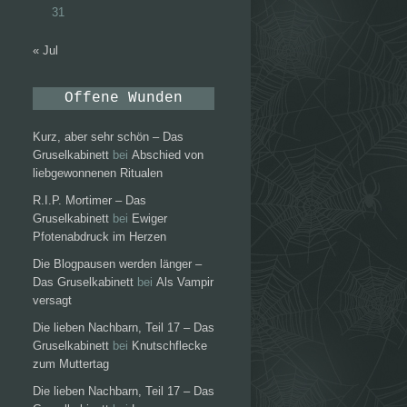
31
« Jul
Offene Wunden
Kurz, aber sehr schön – Das
Gruselkabinett
bei
Abschied von
liebgewonnenen Ritualen
R.I.P. Mortimer – Das
Gruselkabinett
bei
Ewiger
Pfotenabdruck im Herzen
Die Blogpausen werden länger –
Das Gruselkabinett
bei
Als Vampir
versagt
Die lieben Nachbarn, Teil 17 – Das
Gruselkabinett
bei
Knutschflecke
zum Muttertag
Die lieben Nachbarn, Teil 17 – Das