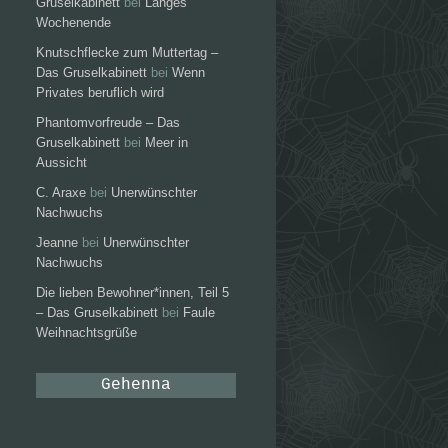
Gruselkabinett
bei
Langes
Wochenende
Knutschflecke zum Muttertag –
Das Gruselkabinett
bei
Wenn
Privates beruflich wird
Phantomvorfreude – Das
Gruselkabinett
bei
Meer in
Aussicht
C. Araxe
bei
Unerwünschter
Nachwuchs
Jeanne
bei
Unerwünschter
Nachwuchs
Die lieben Bewohner*innen, Teil 5
– Das Gruselkabinett
bei
Faule
Weihnachtsgrüße
Gehenna