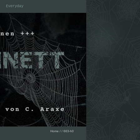
Everyday
Home
/
/
663-h0