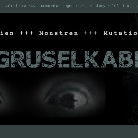
Galerie LÀ-BAS
Kommentar-Lager 117+
Fantasy Filmfest u. a.