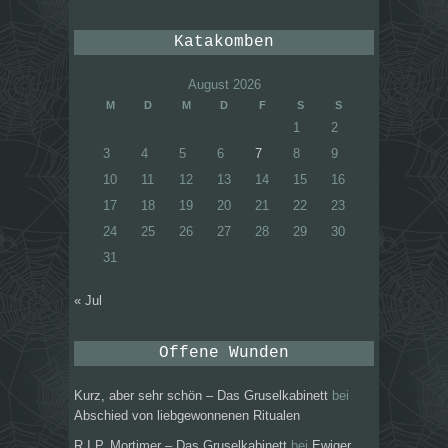
Katakomben
August 2026
M
D
M
D
F
S
S
1
2
3
4
5
6
7
8
9
10
11
12
13
14
15
16
17
18
19
20
21
22
23
24
25
26
27
28
29
30
31
« Jul
Offene Wunden
Kurz, aber sehr schön – Das Gruselkabinett
bei
Abschied von liebgewonnenen Ritualen
R.I.P. Mortimer – Das Gruselkabinett
bei
Ewiger