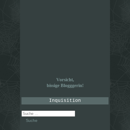
Vorsicht,
bissige Blogggerin!
Inquisition
Suche
nach: