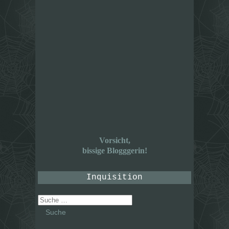
Vorsicht,
bissige Blogggerin!
Inquisition
Suche
nach: