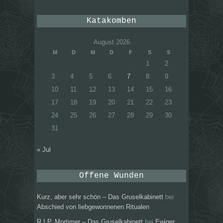
Katakomben
August 2026
M
D
M
D
F
S
S
1
2
3
4
5
6
7
8
9
10
11
12
13
14
15
16
17
18
19
20
21
22
23
24
25
26
27
28
29
30
31
« Jul
Offene Wunden
Kurz, aber sehr schön – Das Gruselkabinett
bei
Abschied von liebgewonnenen Ritualen
R.I.P. Mortimer – Das Gruselkabinett
bei
Ewiger