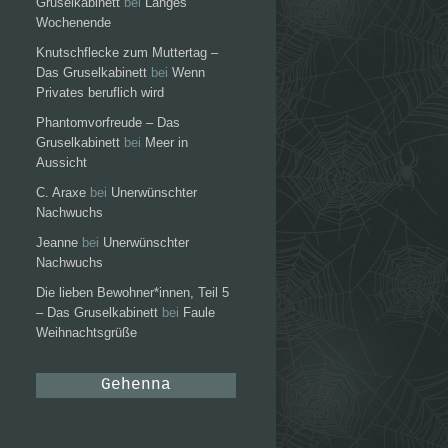
Gruselkabinett
bei
Langes
Wochenende
Knutschflecke zum Muttertag –
Das Gruselkabinett
bei
Wenn
Privates beruflich wird
Phantomvorfreude – Das
Gruselkabinett
bei
Meer in
Aussicht
C. Araxe
bei
Unerwünschter
Nachwuchs
Jeanne
bei
Unerwünschter
Nachwuchs
Die lieben Bewohner*innen, Teil 5
– Das Gruselkabinett
bei
Faule
Weihnachtsgrüße
Gehenna