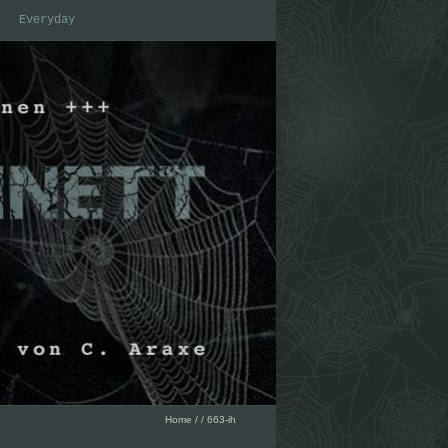
Everyday
Home
/
/
663-ih