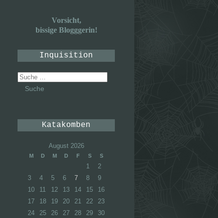
Vorsicht,
bissige Blogggerin!
Inquisition
Suche
nach:
Katakomben
August 2026
M
D
M
D
F
S
S
1
2
3
4
5
6
7
8
9
10
11
12
13
14
15
16
17
18
19
20
21
22
23
24
25
26
27
28
29
30