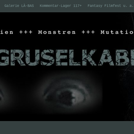
Galerie LÀ-BAS
Kommentar-Lager 117+
Fantasy Filmfest u. a.