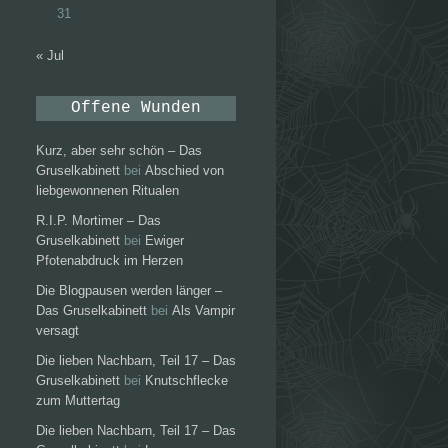
31
« Jul
Offene Wunden
Kurz, aber sehr schön – Das
Gruselkabinett
bei
Abschied von
liebgewonnenen Ritualen
R.I.P. Mortimer – Das
Gruselkabinett
bei
Ewiger
Pfotenabdruck im Herzen
Die Blogpausen werden länger –
Das Gruselkabinett
bei
Als Vampir
versagt
Die lieben Nachbarn, Teil 17 – Das
Gruselkabinett
bei
Knutschflecke
zum Muttertag
Die lieben Nachbarn, Teil 17 – Das