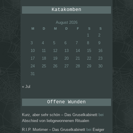
Katakomben
August 2026
M
D
M
D
F
S
S
1
2
3
4
5
6
7
8
9
10
11
12
13
14
15
16
17
18
19
20
21
22
23
24
25
26
27
28
29
30
31
« Jul
Offene Wunden
Kurz, aber sehr schön – Das Gruselkabinett
bei
Abschied von liebgewonnenen Ritualen
R.I.P. Mortimer – Das Gruselkabinett
bei
Ewiger