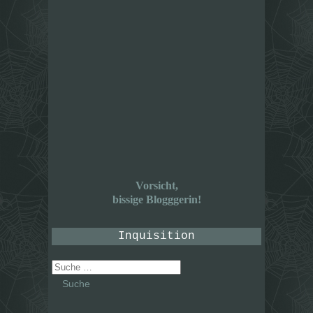
Vorsicht,
bissige Blogggerin!
Inquisition
Suche
nach: