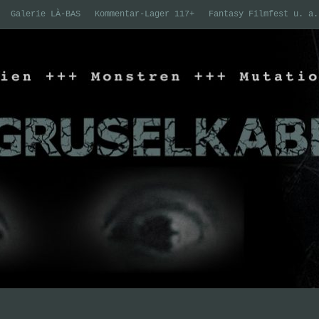
Galerie LÀ-BAS
Kommentar-Lager 117+
Fantasy Filmfest u. a.