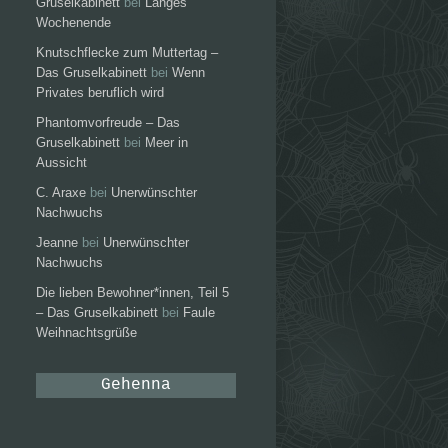
Gruselkabinett
bei
Langes
Wochenende
Knutschflecke zum Muttertag –
Das Gruselkabinett
bei
Wenn
Privates beruflich wird
Phantomvorfreude – Das
Gruselkabinett
bei
Meer in
Aussicht
C. Araxe
bei
Unerwünschter
Nachwuchs
Jeanne
bei
Unerwünschter
Nachwuchs
Die lieben Bewohner*innen, Teil 5
– Das Gruselkabinett
bei
Faule
Weihnachtsgrüße
Gehenna