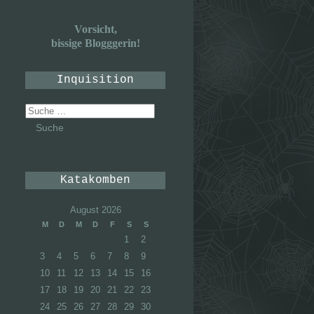
Vorsicht,
bissige Blogggerin!
Inquisition
Suche
nach:
Katakomben
August 2026
M
D
M
D
F
S
S
1
2
3
4
5
6
7
8
9
10
11
12
13
14
15
16
17
18
19
20
21
22
23
24
25
26
27
28
29
30