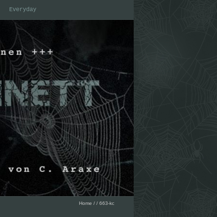
Everyday
Home
/
/
663-kc