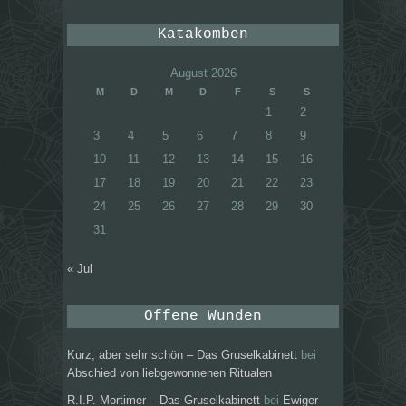
Katakomben
August 2026
M
D
M
D
F
S
S
1
2
3
4
5
6
7
8
9
10
11
12
13
14
15
16
17
18
19
20
21
22
23
24
25
26
27
28
29
30
31
« Jul
Offene Wunden
Kurz, aber sehr schön – Das Gruselkabinett
bei
Abschied von liebgewonnenen Ritualen
R.I.P. Mortimer – Das Gruselkabinett
bei
Ewiger