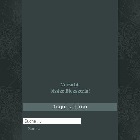
Vorsicht,
bissige Blogggerin!
Inquisition
Suche
nach: