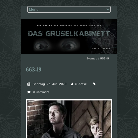
Home
/
/
663-l9
663-l9
Sonntag, 25. Juni 2023
C. Araxe
0 Comment