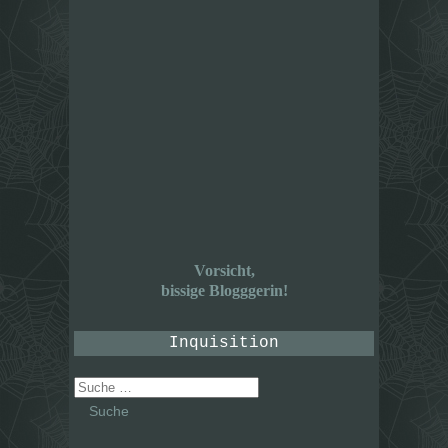
Vorsicht,
bissige Blogggerin!
Inquisition
Suche
nach: