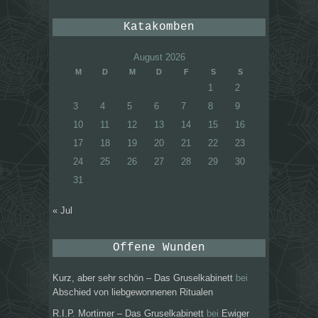
Katakomben
August 2026
M
D
M
D
F
S
S
1
2
3
4
5
6
7
8
9
10
11
12
13
14
15
16
17
18
19
20
21
22
23
24
25
26
27
28
29
30
31
« Jul
Offene Wunden
Kurz, aber sehr schön – Das Gruselkabinett
bei
Abschied von liebgewonnenen Ritualen
R.I.P. Mortimer – Das Gruselkabinett
bei
Ewiger