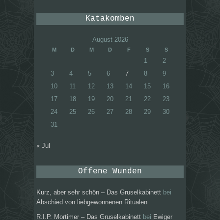
Katakomben
August 2026
M
D
M
D
F
S
S
1
2
3
4
5
6
7
8
9
10
11
12
13
14
15
16
17
18
19
20
21
22
23
24
25
26
27
28
29
30
31
« Jul
Offene Wunden
Kurz, aber sehr schön – Das Gruselkabinett
bei
Abschied von liebgewonnenen Ritualen
R.I.P. Mortimer – Das Gruselkabinett
bei
Ewiger