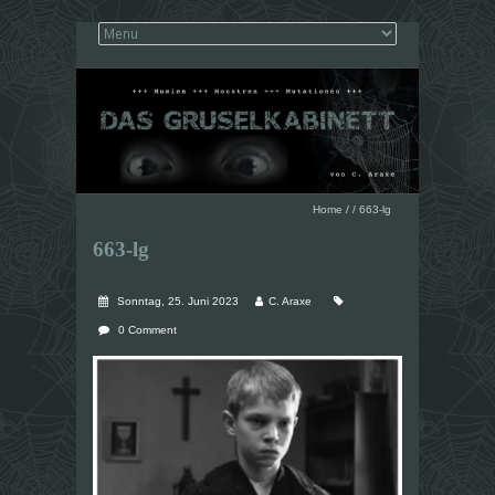
Home
/
/
663-lg
663-lg
Sonntag, 25. Juni 2023
C. Araxe
0 Comment