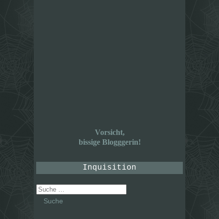
Vorsicht,
bissige Blogggerin!
Inquisition
Suche
nach: