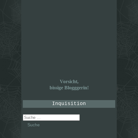
Vorsicht,
bissige Blogggerin!
Inquisition
Suche
nach: