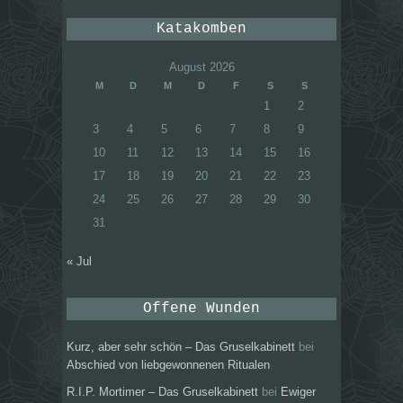
Katakomben
August 2026
M
D
M
D
F
S
S
1
2
3
4
5
6
7
8
9
10
11
12
13
14
15
16
17
18
19
20
21
22
23
24
25
26
27
28
29
30
31
« Jul
Offene Wunden
Kurz, aber sehr schön – Das Gruselkabinett
bei
Abschied von liebgewonnenen Ritualen
R.I.P. Mortimer – Das Gruselkabinett
bei
Ewiger