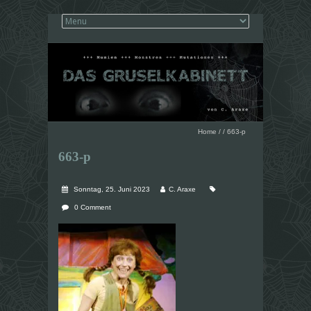
Home
/
/
663-p
663-p
Sonntag, 25. Juni 2023
C. Araxe
0 Comment