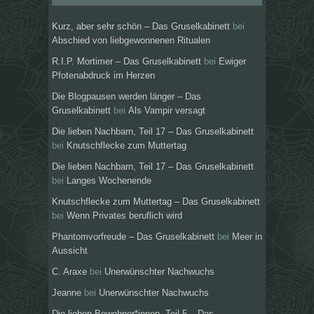
Kurz, aber sehr schön – Das Gruselkabinett
bei
Abschied von liebgewonnenen Ritualen
R.I.P. Mortimer – Das Gruselkabinett
bei
Ewiger
Pfotenabdruck im Herzen
Die Blogpausen werden länger – Das
Gruselkabinett
bei
Als Vampir versagt
Die lieben Nachbarn, Teil 17 – Das Gruselkabinett
bei
Knutschflecke zum Muttertag
Die lieben Nachbarn, Teil 17 – Das Gruselkabinett
bei
Langes Wochenende
Knutschflecke zum Muttertag – Das Gruselkabinett
bei
Wenn Privates beruflich wird
Phantomvorfreude – Das Gruselkabinett
bei
Meer in
Aussicht
C. Araxe
bei
Unerwünschter Nachwuchs
Jeanne
bei
Unerwünschter Nachwuchs
Die lieben Bewohner*innen, Teil 5 – Das