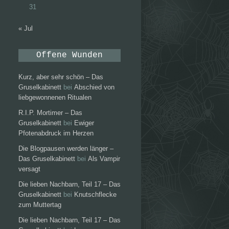
31
« Jul
Offene Wunden
Kurz, aber sehr schön – Das
Gruselkabinett
bei
Abschied von
liebgewonnenen Ritualen
R.I.P. Mortimer – Das
Gruselkabinett
bei
Ewiger
Pfotenabdruck im Herzen
Die Blogpausen werden länger –
Das Gruselkabinett
bei
Als Vampir
versagt
Die lieben Nachbarn, Teil 17 – Das
Gruselkabinett
bei
Knutschflecke
zum Muttertag
Die lieben Nachbarn, Teil 17 – Das