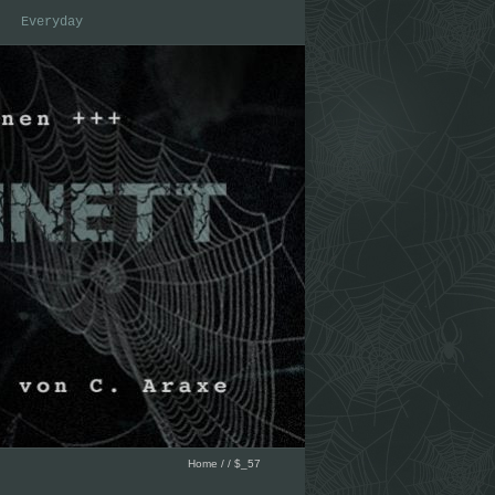
Everyday
Home
/
/
$_57