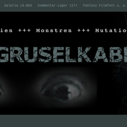
Galerie LÀ-BAS
Kommentar-Lager 117+
Fantasy Filmfest u. a.