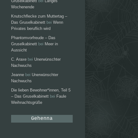
Gruselkabinett
bei
Langes
Wochenende
Knutschflecke zum Muttertag –
Das Gruselkabinett
bei
Wenn
Privates beruflich wird
Phantomvorfreude – Das
Gruselkabinett
bei
Meer in
Aussicht
C. Araxe
bei
Unerwünschter
Nachwuchs
Jeanne
bei
Unerwünschter
Nachwuchs
Die lieben Bewohner*innen, Teil 5
– Das Gruselkabinett
bei
Faule
Weihnachtsgrüße
Gehenna