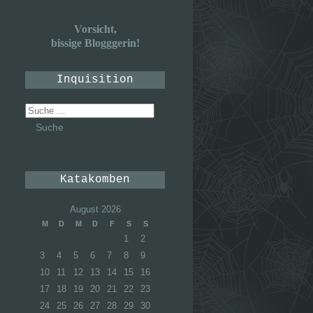
Vorsicht,
bissige Blogggerin!
Inquisition
Suche
nach:
Katakomben
August 2026
M
D
M
D
F
S
S
1
2
3
4
5
6
7
8
9
10
11
12
13
14
15
16
17
18
19
20
21
22
23
24
25
26
27
28
29
30