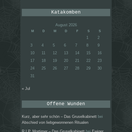
Katakomben
August 2026
M
D
M
D
F
S
S
1
2
3
4
5
6
7
8
9
10
11
12
13
14
15
16
17
18
19
20
21
22
23
24
25
26
27
28
29
30
31
« Jul
Offene Wunden
Kurz, aber sehr schön – Das Gruselkabinett
bei
Abschied von liebgewonnenen Ritualen
R.I.P. Mortimer – Das Gruselkabinett
bei
Ewiger