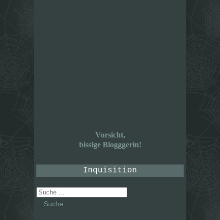
Vorsicht,
bissige Blogggerin!
Inquisition
Suche
nach: