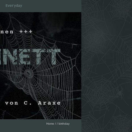
Everyday
Home
/
/
birthday