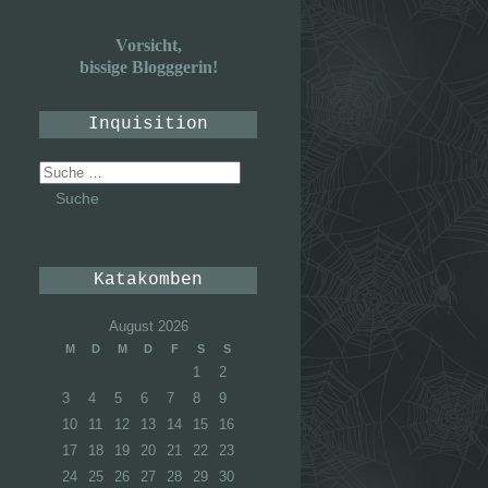
Vorsicht,
bissige Blogggerin!
Inquisition
Suche
nach:
Katakomben
August 2026
M
D
M
D
F
S
S
1
2
3
4
5
6
7
8
9
10
11
12
13
14
15
16
17
18
19
20
21
22
23
24
25
26
27
28
29
30