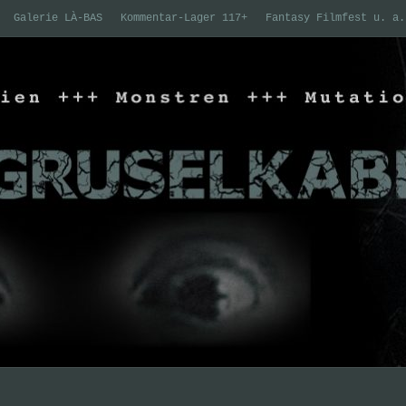
Galerie LÀ-BAS
Kommentar-Lager 117+
Fantasy Filmfest u. a.