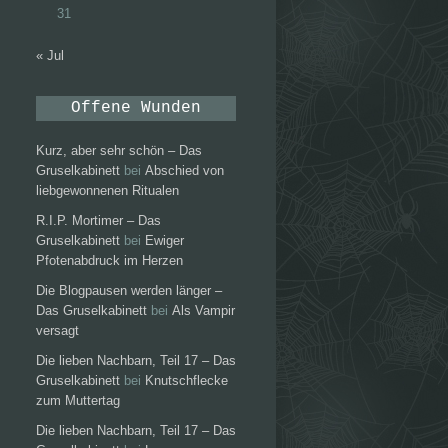
31
« Jul
Offene Wunden
Kurz, aber sehr schön – Das
Gruselkabinett
bei
Abschied von
liebgewonnenen Ritualen
R.I.P. Mortimer – Das
Gruselkabinett
bei
Ewiger
Pfotenabdruck im Herzen
Die Blogpausen werden länger –
Das Gruselkabinett
bei
Als Vampir
versagt
Die lieben Nachbarn, Teil 17 – Das
Gruselkabinett
bei
Knutschflecke
zum Muttertag
Die lieben Nachbarn, Teil 17 – Das