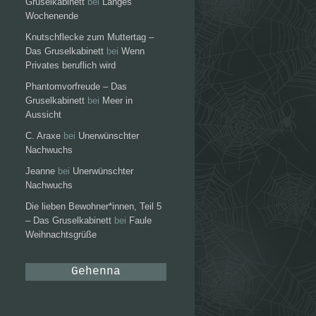
Gruselkabinett
bei
Langes
Wochenende
Knutschflecke zum Muttertag –
Das Gruselkabinett
bei
Wenn
Privates beruflich wird
Phantomvorfreude – Das
Gruselkabinett
bei
Meer in
Aussicht
C. Araxe
bei
Unerwünschter
Nachwuchs
Jeanne
bei
Unerwünschter
Nachwuchs
Die lieben Bewohner*innen, Teil 5
– Das Gruselkabinett
bei
Faule
Weihnachtsgrüße
Gehenna