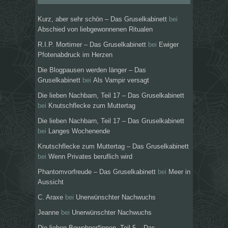
Kurz, aber sehr schön – Das Gruselkabinett
bei
Abschied von liebgewonnenen Ritualen
R.I.P. Mortimer – Das Gruselkabinett
bei
Ewiger
Pfotenabdruck im Herzen
Die Blogpausen werden länger – Das
Gruselkabinett
bei
Als Vampir versagt
Die lieben Nachbarn, Teil 17 – Das Gruselkabinett
bei
Knutschflecke zum Muttertag
Die lieben Nachbarn, Teil 17 – Das Gruselkabinett
bei
Langes Wochenende
Knutschflecke zum Muttertag – Das Gruselkabinett
bei
Wenn Privates beruflich wird
Phantomvorfreude – Das Gruselkabinett
bei
Meer in
Aussicht
C. Araxe
bei
Unerwünschter Nachwuchs
Jeanne
bei
Unerwünschter Nachwuchs
Die lieben Bewohner*innen, Teil 5 – Das