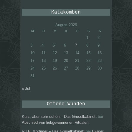
Katakomben
August 2026
M
D
M
D
F
S
S
1
2
3
4
5
6
7
8
9
10
11
12
13
14
15
16
17
18
19
20
21
22
23
24
25
26
27
28
29
30
31
« Jul
Offene Wunden
Kurz, aber sehr schön – Das Gruselkabinett
bei
Abschied von liebgewonnenen Ritualen
R.I.P. Mortimer – Das Gruselkabinett
bei
Ewiger