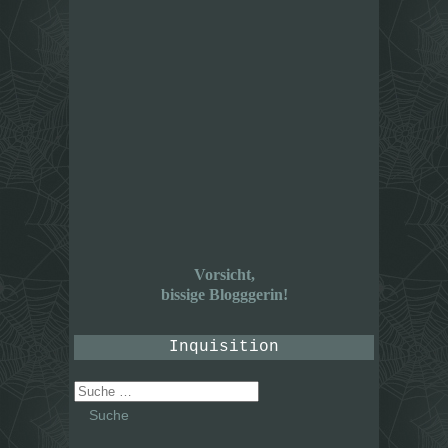
Vorsicht,
bissige Blogggerin!
Inquisition
Suche
nach: