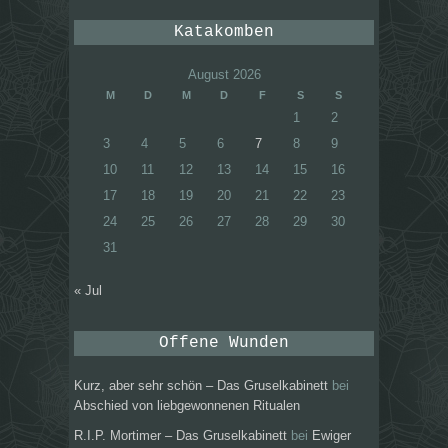
Katakomben
August 2026
M
D
M
D
F
S
S
1
2
3
4
5
6
7
8
9
10
11
12
13
14
15
16
17
18
19
20
21
22
23
24
25
26
27
28
29
30
31
« Jul
Offene Wunden
Kurz, aber sehr schön – Das Gruselkabinett
bei
Abschied von liebgewonnenen Ritualen
R.I.P. Mortimer – Das Gruselkabinett
bei
Ewiger