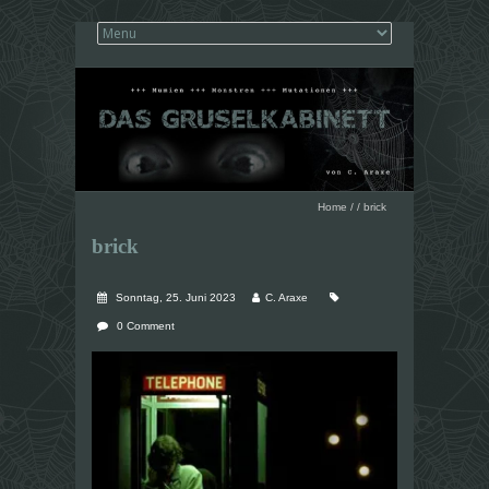
Home
/
/
brick
brick
Sonntag, 25. Juni 2023
C. Araxe
0 Comment