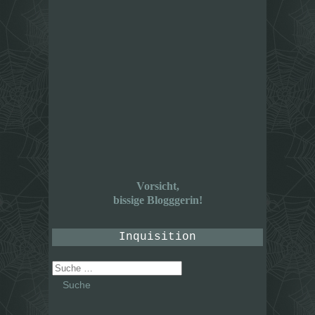
Vorsicht,
bissige Blogggerin!
Inquisition
Suche
nach: