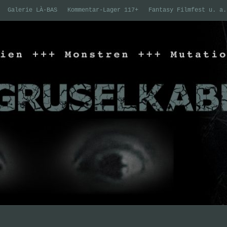
Galerie LÀ-BAS
Kommentar-Lager 117+
Fantasy Filmfest u. a.