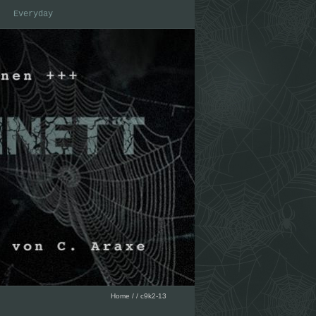
Everyday
Home
/
/
c9k2-13