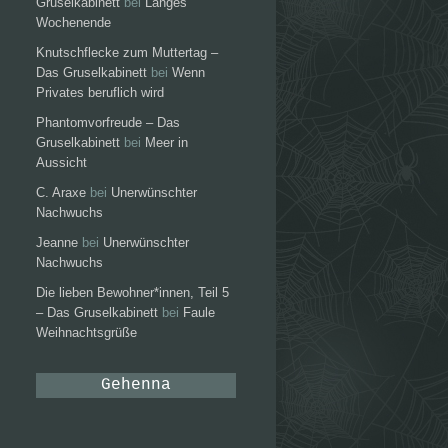
Gruselkabinett
bei
Langes
Wochenende
Knutschflecke zum Muttertag –
Das Gruselkabinett
bei
Wenn
Privates beruflich wird
Phantomvorfreude – Das
Gruselkabinett
bei
Meer in
Aussicht
C. Araxe
bei
Unerwünschter
Nachwuchs
Jeanne
bei
Unerwünschter
Nachwuchs
Die lieben Bewohner*innen, Teil 5
– Das Gruselkabinett
bei
Faule
Weihnachtsgrüße
Gehenna