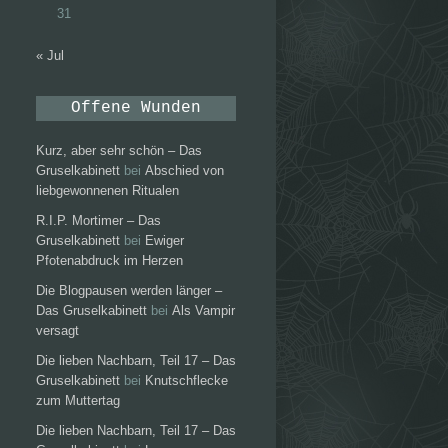
31
« Jul
Offene Wunden
Kurz, aber sehr schön – Das
Gruselkabinett
bei
Abschied von
liebgewonnenen Ritualen
R.I.P. Mortimer – Das
Gruselkabinett
bei
Ewiger
Pfotenabdruck im Herzen
Die Blogpausen werden länger –
Das Gruselkabinett
bei
Als Vampir
versagt
Die lieben Nachbarn, Teil 17 – Das
Gruselkabinett
bei
Knutschflecke
zum Muttertag
Die lieben Nachbarn, Teil 17 – Das