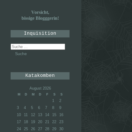
Vorsicht,
bissige Blogggerin!
Inquisition
Suche
nach:
Katakomben
August 2026
M
D
M
D
F
S
S
1
2
3
4
5
6
7
8
9
10
11
12
13
14
15
16
17
18
19
20
21
22
23
24
25
26
27
28
29
30