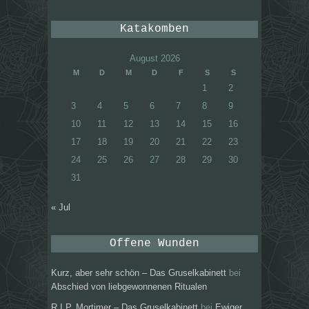
Katakomben
August 2026
M
D
M
D
F
S
S
1
2
3
4
5
6
7
8
9
10
11
12
13
14
15
16
17
18
19
20
21
22
23
24
25
26
27
28
29
30
31
« Jul
Offene Wunden
Kurz, aber sehr schön – Das Gruselkabinett
bei
Abschied von liebgewonnenen Ritualen
R.I.P. Mortimer – Das Gruselkabinett
bei
Ewiger