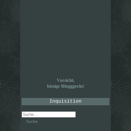
Vorsicht,
bissige Blogggerin!
Inquisition
Suche
nach: