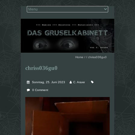
Home
/
/
chriss036gu0
chriss036gu0
Sonntag, 25. Juni 2023
C. Araxe
0 Comment