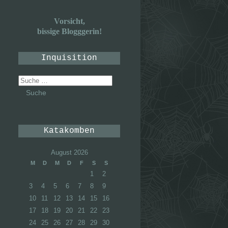
Vorsicht,
bissige Blogggerin!
Inquisition
Suche
nach:
Katakomben
August 2026
M
D
M
D
F
S
S
1
2
3
4
5
6
7
8
9
10
11
12
13
14
15
16
17
18
19
20
21
22
23
24
25
26
27
28
29
30