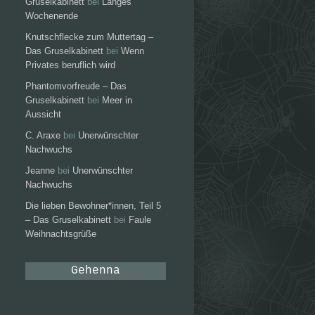
Gruselkabinett
bei
Langes
Wochenende
Knutschflecke zum Muttertag –
Das Gruselkabinett
bei
Wenn
Privates beruflich wird
Phantomvorfreude – Das
Gruselkabinett
bei
Meer in
Aussicht
C. Araxe
bei
Unerwünschter
Nachwuchs
Jeanne
bei
Unerwünschter
Nachwuchs
Die lieben Bewohner*innen, Teil 5
– Das Gruselkabinett
bei
Faule
Weihnachtsgrüße
Gehenna