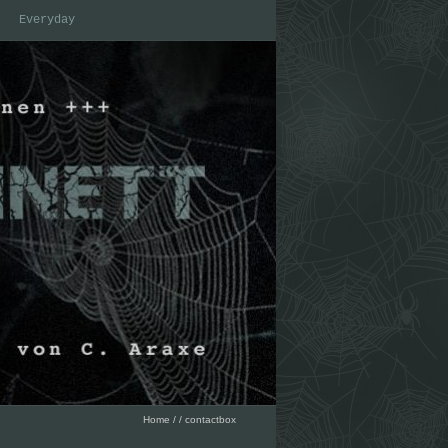
Everyday
Home
/
/
contactbox