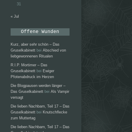
31
« Jul
Offene Wunden
Kurz, aber sehr schön – Das
Gruselkabinett
bei
Abschied von
liebgewonnenen Ritualen
R.I.P. Mortimer – Das
Gruselkabinett
bei
Ewiger
Pfotenabdruck im Herzen
Die Blogpausen werden länger –
Das Gruselkabinett
bei
Als Vampir
versagt
Die lieben Nachbarn, Teil 17 – Das
Gruselkabinett
bei
Knutschflecke
zum Muttertag
Die lieben Nachbarn, Teil 17 – Das