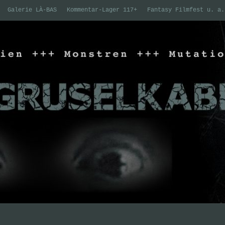
Galerie LÀ-BAS
Kommentar-Lager 117+
Fantasy Filmfest u. a.