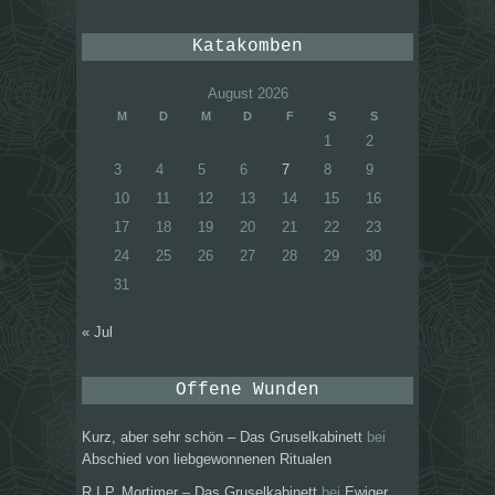
Katakomben
August 2026
M
D
M
D
F
S
S
1
2
3
4
5
6
7
8
9
10
11
12
13
14
15
16
17
18
19
20
21
22
23
24
25
26
27
28
29
30
31
« Jul
Offene Wunden
Kurz, aber sehr schön – Das Gruselkabinett
bei
Abschied von liebgewonnenen Ritualen
R.I.P. Mortimer – Das Gruselkabinett
bei
Ewiger