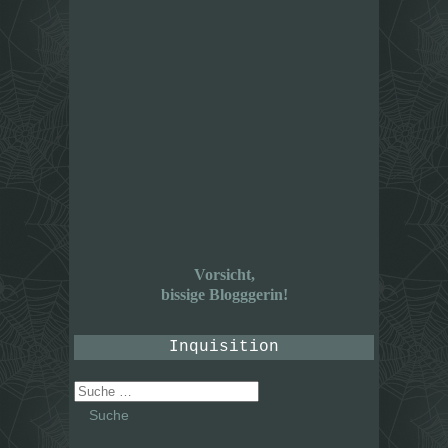
Vorsicht,
bissige Blogggerin!
Inquisition
Suche
nach: