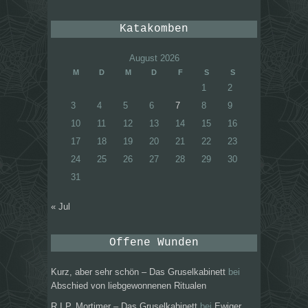
Katakomben
August 2026
M
D
M
D
F
S
S
1
2
3
4
5
6
7
8
9
10
11
12
13
14
15
16
17
18
19
20
21
22
23
24
25
26
27
28
29
30
31
« Jul
Offene Wunden
Kurz, aber sehr schön – Das Gruselkabinett
bei
Abschied von liebgewonnenen Ritualen
R.I.P. Mortimer – Das Gruselkabinett
bei
Ewiger