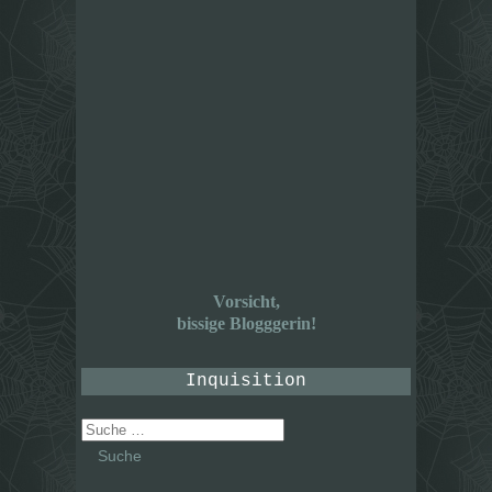
Vorsicht,
bissige Blogggerin!
Inquisition
Suche
nach: