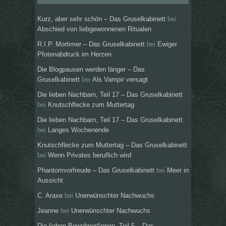
Kurz, aber sehr schön – Das Gruselkabinett
bei
Abschied von liebgewonnenen Ritualen
R.I.P. Mortimer – Das Gruselkabinett
bei
Ewiger
Pfotenabdruck im Herzen
Die Blogpausen werden länger – Das
Gruselkabinett
bei
Als Vampir versagt
Die lieben Nachbarn, Teil 17 – Das Gruselkabinett
bei
Knutschflecke zum Muttertag
Die lieben Nachbarn, Teil 17 – Das Gruselkabinett
bei
Langes Wochenende
Knutschflecke zum Muttertag – Das Gruselkabinett
bei
Wenn Privates beruflich wird
Phantomvorfreude – Das Gruselkabinett
bei
Meer in
Aussicht
C. Araxe
bei
Unerwünschter Nachwuchs
Jeanne
bei
Unerwünschter Nachwuchs
Die lieben Bewohner*innen, Teil 5 – Das