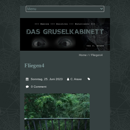
Home
/
/
Fliegen4
Fliegen4
Sonntag, 25. Juni 2023
C. Araxe
0 Comment