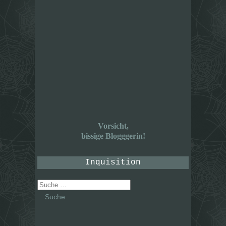
Vorsicht,
bissige Blogggerin!
Inquisition
Suche
nach: