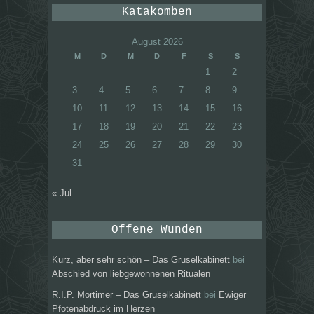
Katakomben
August 2026
M
D
M
D
F
S
S
1
2
3
4
5
6
7
8
9
10
11
12
13
14
15
16
17
18
19
20
21
22
23
24
25
26
27
28
29
30
31
« Jul
Offene Wunden
Kurz, aber sehr schön – Das Gruselkabinett
bei
Abschied von liebgewonnenen Ritualen
R.I.P. Mortimer – Das Gruselkabinett
bei
Ewiger
Pfotenabdruck im Herzen