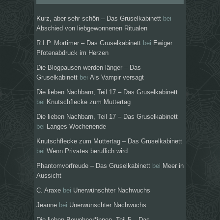
Kurz, aber sehr schön – Das Gruselkabinett
bei
Abschied von liebgewonnenen Ritualen
R.I.P. Mortimer – Das Gruselkabinett
bei
Ewiger
Pfotenabdruck im Herzen
Die Blogpausen werden länger – Das
Gruselkabinett
bei
Als Vampir versagt
Die lieben Nachbarn, Teil 17 – Das Gruselkabinett
bei
Knutschflecke zum Muttertag
Die lieben Nachbarn, Teil 17 – Das Gruselkabinett
bei
Langes Wochenende
Knutschflecke zum Muttertag – Das Gruselkabinett
bei
Wenn Privates beruflich wird
Phantomvorfreude – Das Gruselkabinett
bei
Meer in
Aussicht
C. Araxe
bei
Unerwünschter Nachwuchs
Jeanne
bei
Unerwünschter Nachwuchs
Die lieben Bewohner*innen, Teil 5 – Das