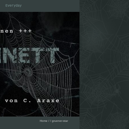
Everyday
Home
/
/
gruener-star