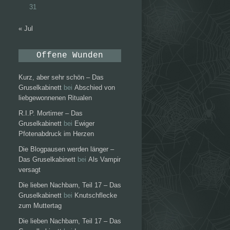
31
« Jul
Offene Wunden
Kurz, aber sehr schön – Das
Gruselkabinett
bei
Abschied von
liebgewonnenen Ritualen
R.I.P. Mortimer – Das
Gruselkabinett
bei
Ewiger
Pfotenabdruck im Herzen
Die Blogpausen werden länger –
Das Gruselkabinett
bei
Als Vampir
versagt
Die lieben Nachbarn, Teil 17 – Das
Gruselkabinett
bei
Knutschflecke
zum Muttertag
Die lieben Nachbarn, Teil 17 – Das