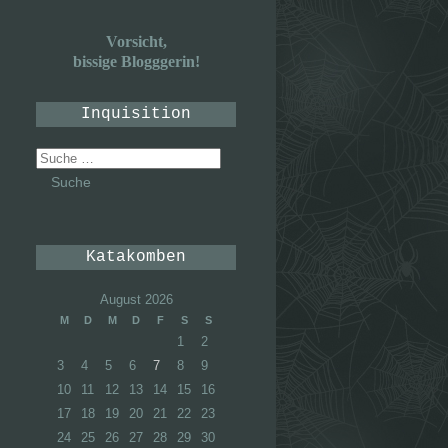
Vorsicht,
bissige Blogggerin!
Inquisition
Suche
nach:
Katakomben
August 2026
M
D
M
D
F
S
S
1
2
3
4
5
6
7
8
9
10
11
12
13
14
15
16
17
18
19
20
21
22
23
24
25
26
27
28
29
30