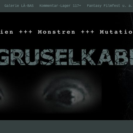
Galerie LÀ-BAS
Kommentar-Lager 117+
Fantasy Filmfest u. a.