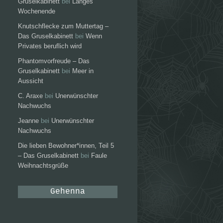
Gruselkabinett
bei
Langes
Wochenende
Knutschflecke zum Muttertag –
Das Gruselkabinett
bei
Wenn
Privates beruflich wird
Phantomvorfreude – Das
Gruselkabinett
bei
Meer in
Aussicht
C. Araxe
bei
Unerwünschter
Nachwuchs
Jeanne
bei
Unerwünschter
Nachwuchs
Die lieben Bewohner*innen, Teil 5
– Das Gruselkabinett
bei
Faule
Weihnachtsgrüße
Gehenna