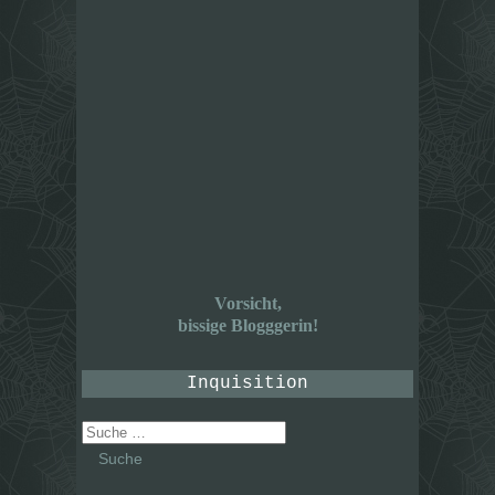
Vorsicht,
bissige Blogggerin!
Inquisition
Suche
nach: