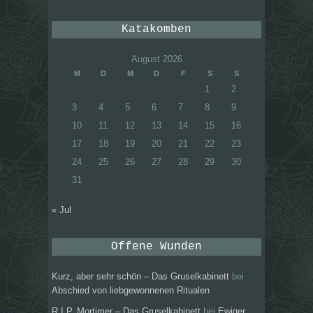
Katakomben
August 2026
M
D
M
D
F
S
S
1
2
3
4
5
6
7
8
9
10
11
12
13
14
15
16
17
18
19
20
21
22
23
24
25
26
27
28
29
30
31
« Jul
Offene Wunden
Kurz, aber sehr schön – Das Gruselkabinett
bei
Abschied von liebgewonnenen Ritualen
R.I.P. Mortimer – Das Gruselkabinett
bei
Ewiger