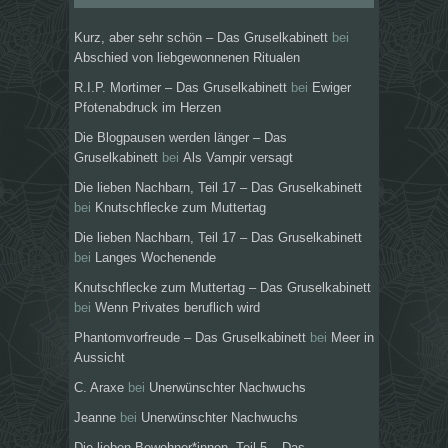
Kurz, aber sehr schön – Das Gruselkabinett
bei
Abschied von liebgewonnenen Ritualen
R.I.P. Mortimer – Das Gruselkabinett
bei
Ewiger
Pfotenabdruck im Herzen
Die Blogpausen werden länger – Das
Gruselkabinett
bei
Als Vampir versagt
Die lieben Nachbarn, Teil 17 – Das Gruselkabinett
bei
Knutschflecke zum Muttertag
Die lieben Nachbarn, Teil 17 – Das Gruselkabinett
bei
Langes Wochenende
Knutschflecke zum Muttertag – Das Gruselkabinett
bei
Wenn Privates beruflich wird
Phantomvorfreude – Das Gruselkabinett
bei
Meer in
Aussicht
C. Araxe
bei
Unerwünschter Nachwuchs
Jeanne
bei
Unerwünschter Nachwuchs
Die lieben Bewohner*innen, Teil 5 – Das