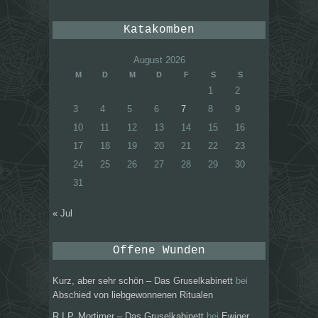
Katakomben
August 2026
M
D
M
D
F
S
S
1
2
3
4
5
6
7
8
9
10
11
12
13
14
15
16
17
18
19
20
21
22
23
24
25
26
27
28
29
30
31
« Jul
Offene Wunden
Kurz, aber sehr schön – Das Gruselkabinett
bei
Abschied von liebgewonnenen Ritualen
R.I.P. Mortimer – Das Gruselkabinett
bei
Ewiger