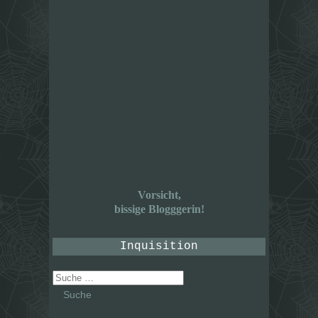
Vorsicht,
bissige Blogggerin!
Inquisition
Suche
nach: