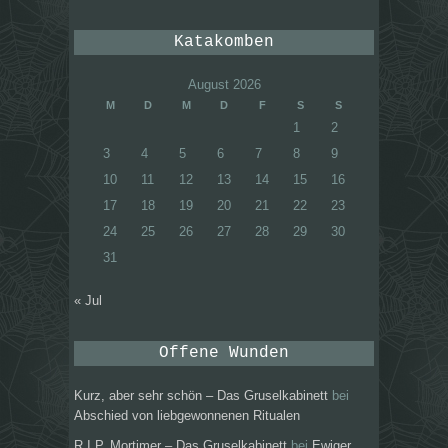
Katakomben
August 2026
M
D
M
D
F
S
S
1
2
3
4
5
6
7
8
9
10
11
12
13
14
15
16
17
18
19
20
21
22
23
24
25
26
27
28
29
30
31
« Jul
Offene Wunden
Kurz, aber sehr schön – Das Gruselkabinett
bei
Abschied von liebgewonnenen Ritualen
R.I.P. Mortimer – Das Gruselkabinett
bei
Ewiger